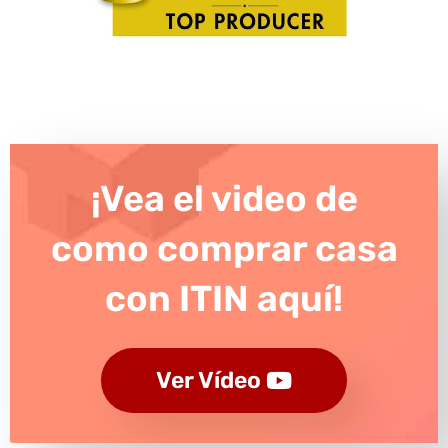
¡Vea el video de
como comprar casa
con ITIN aquí!
Ver Vídeo